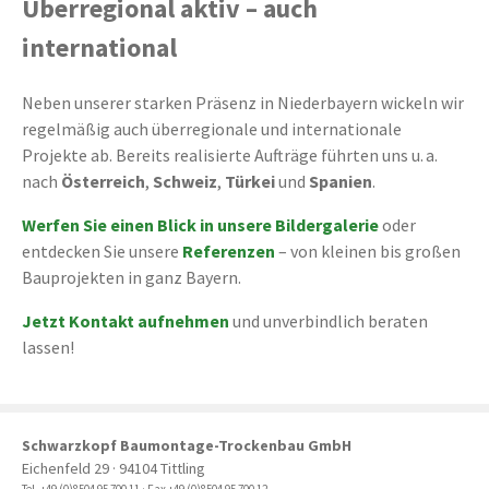
Überregional aktiv – auch
international
Neben unserer starken Präsenz in Niederbayern wickeln wir
regelmäßig auch überregionale und internationale
Projekte ab. Bereits realisierte Aufträge führten uns u. a.
nach
Österreich
,
Schweiz
,
Türkei
und
Spanien
.
Werfen Sie einen Blick in unsere Bildergalerie
oder
entdecken Sie unsere
Referenzen
– von kleinen bis großen
Bauprojekten in ganz Bayern.
Jetzt Kontakt aufnehmen
und unverbindlich beraten
lassen!
Schwarzkopf Baumontage-Trockenbau GmbH
Eichenfeld 29 · 94104 Tittling
Tel. +49 (0)8504 95 700 11 · Fax +49 (0)8504 95 700 12